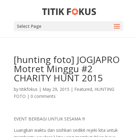
Select Page
[hunting foto] JOGJAPRO
Motret Minggu #2
CHARITY HUNT 2015
by
titikfokus
|
May 29, 2015
|
Featured
,
HUNTING
FOTO
|
0 comments
EVENT BERBAGI UNTUK SESAMA !!!
Luangkan waktu dan sisihkan sedikit rejeki kita untuk