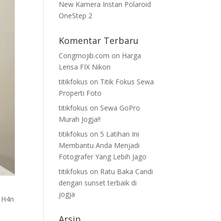
New Kamera Instan Polaroid
OneStep 2
Komentar Terbaru
Congmojib.com
on
Harga
Lensa FIX Nikon
titikfokus
on
Titik Fokus Sewa
Properti Foto
titikfokus
on
Sewa GoPro
Murah Jogja!!
titikfokus
on
5 Latihan Ini
Membantu Anda Menjadi
Fotografer Yang Lebih Jago
titikfokus
on
Ratu Baka Candi
dengan sunset terbaik di
jogja
 H4n
Arsip