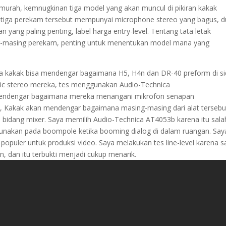
murah, kemnugkinan tiga model yang akan muncul di pikiran kakak
iga perekam tersebut mempunyai microphone stereo yang bagus, d
n yang paling penting, label harga entry-level. Tentang tata letak
ng-masing perekam, penting untuk menentukan model mana yang
ga kakak bisa mendengar bagaimana H5, H4n dan DR-40 preform di si
mic stereo mereka, tes menggunakan Audio-Technica
mendengar bagaimana mereka menangani mikrofon senapan
a, Kakak akan mendengar bagaimana masing-masing dari alat tersebu
d bidang mixer. Saya memilih Audio-Technica AT4053b karena itu sala
igunakan pada boompole ketika booming dialog di dalam ruangan. Say
populer untuk produksi video. Saya melakukan tes line-level karena s
, dan itu terbukti menjadi cukup menarik.