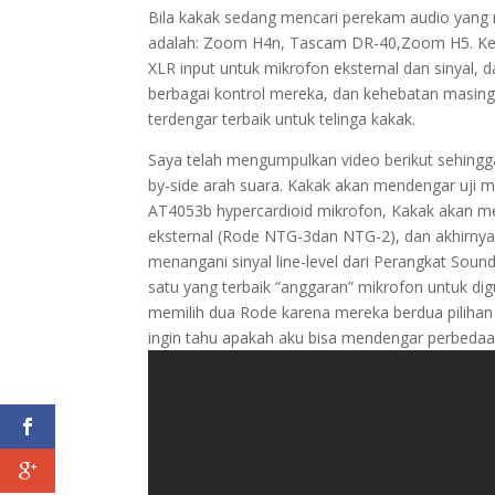
Bila kakak sedang mencari perekam audio yang 
adalah: Zoom H4n, Tascam DR-40,Zoom H5. Ket
XLR input untuk mikrofon eksternal dan sinyal, da
berbagai kontrol mereka, dan kehebatan masi
terdengar terbaik untuk telinga kakak.
Saya telah mengumpulkan video berikut sehing
by-side arah suara. Kakak akan mendengar uji 
AT4053b hypercardioid mikrofon, Kakak akan 
eksternal (Rode NTG-3dan NTG-2), dan akhirny
menangani sinyal line-level dari Perangkat Soun
satu yang terbaik “anggaran” mikrofon untuk d
memilih dua Rode karena mereka berdua pilihan 
ingin tahu apakah aku bisa mendengar perbedaan