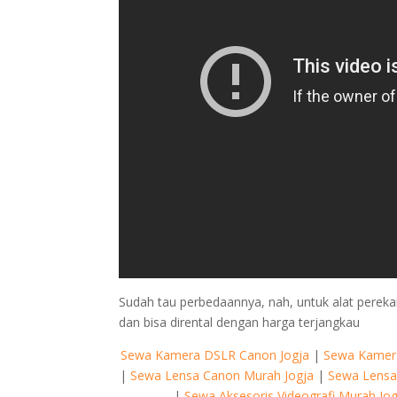
Sudah tau perbedaannya, nah, untuk alat per
dan bisa dirental dengan harga terjangkau
Sewa Kamera DSLR Canon Jogja
|
Sewa Kamera
|
Sewa Lensa Canon Murah Jogja
|
Sewa Lensa
|
Sewa Aksesoris Videografi Murah Jog