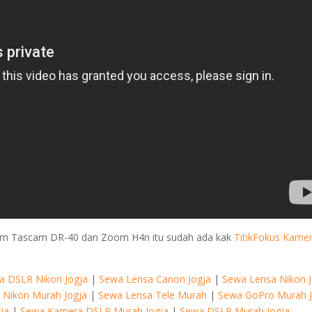
ekam Tascam DR-40 dan Zoom H4n itu sudah ada kak
TitikFokus Kame
 DSLR Nikon Jogja
|
Sewa Lensa Canon Jogja
|
Sewa Lensa Nikon J
 Nikon Murah Jogja
|
Sewa Lensa Tele Murah
|
Sewa GoPro Murah J
ja
|
Sewa Kamera DSLR Murah Jogja
|
Sewa DSLR Murah Jogja