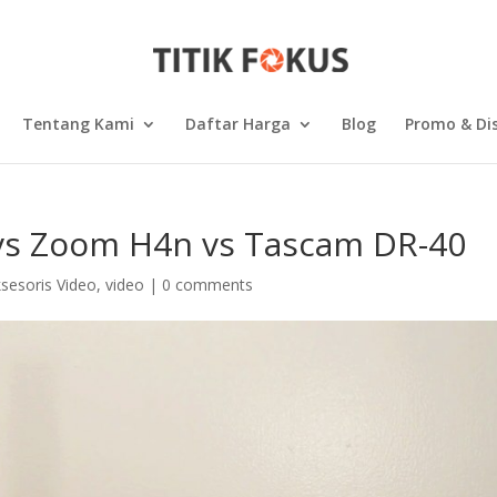
Tentang Kami
Daftar Harga
Blog
Promo & Di
vs Zoom H4n vs Tascam DR-40
sesoris Video
,
video
|
0 comments